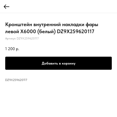
Кронштейн внутренний накладки фары
левой X6000 (белый) DZ9X259620117
Артикул:
DZ9X259620117
1 200
р.
Добавить в корзину
DZ9X259620117