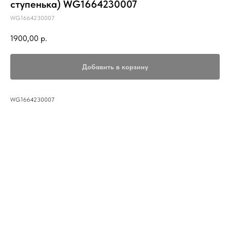
ступенька) WG1664230007
WG1664230007
1900,00
р.
Добавить в корзину
WG1664230007