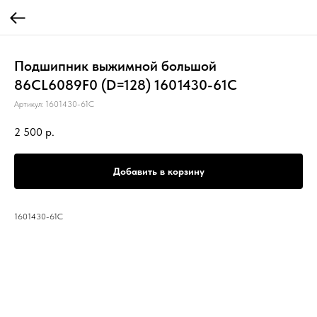
Подшипник выжимной большой
86CL6089F0 (D=128) 1601430-61C
Артикул:
1601430-61C
2 500
р.
Добавить в корзину
1601430-61C