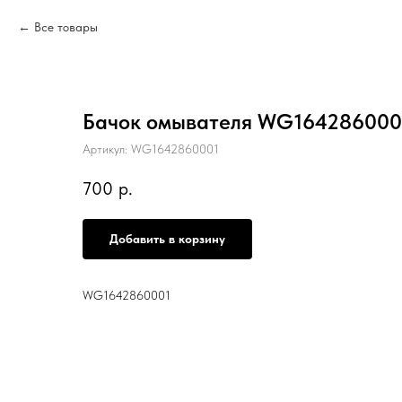
Все товары
Бачок омывателя WG164286000
Артикул:
WG1642860001
700
р.
Добавить в корзину
WG1642860001