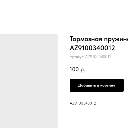
Тормозная пружин
AZ9100340012
Артикул:
AZ9100340012
100
р.
Добавить в корзину
AZ9100340012