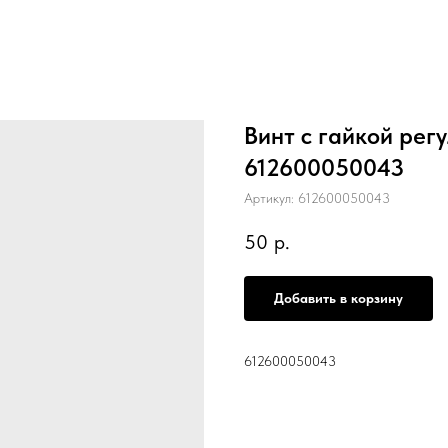
Винт с гайкой ре
612600050043
Артикул:
612600050043
50
р.
Добавить в корзину
612600050043