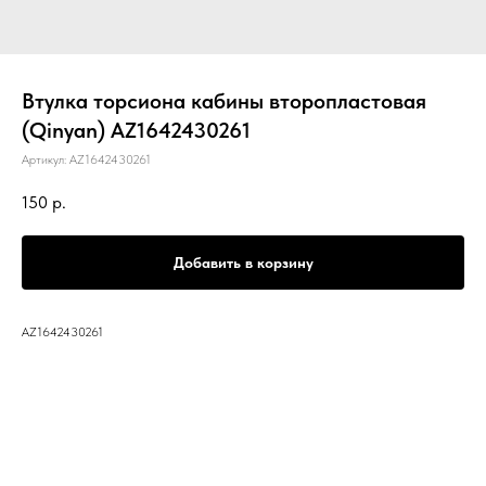
Втулка торсиона кабины второпластовая
(Qinyan) AZ1642430261
Артикул:
AZ1642430261
150
р.
Добавить в корзину
AZ1642430261