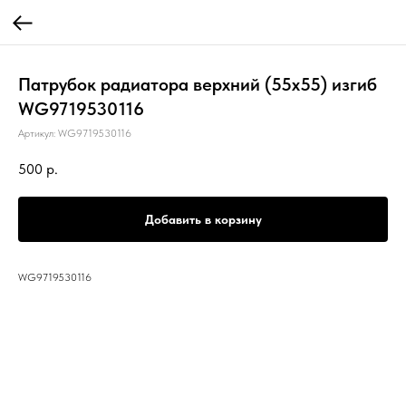
Патрубок радиатора верхний (55х55) изгиб
WG9719530116
Артикул:
WG9719530116
500
р.
Добавить в корзину
WG9719530116