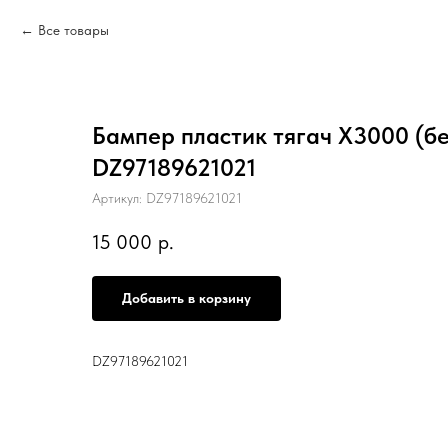
Все товары
Бампер пластик тягач X3000 (б
DZ97189621021
Артикул:
DZ97189621021
15 000
р.
Добавить в корзину
DZ97189621021