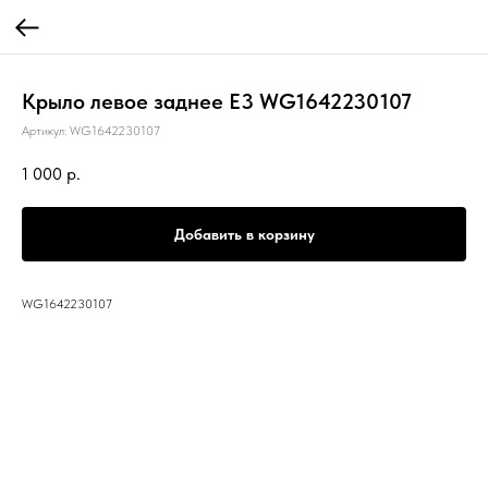
Крыло левое заднее Е3 WG1642230107
Артикул:
WG1642230107
1 000
р.
Добавить в корзину
WG1642230107