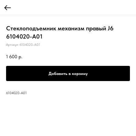
Стеклоподъемник механизм правый J6
6104020-A01
Артикул:
6104020-A01
1 600
р.
Добавить в корзину
6104020-A01