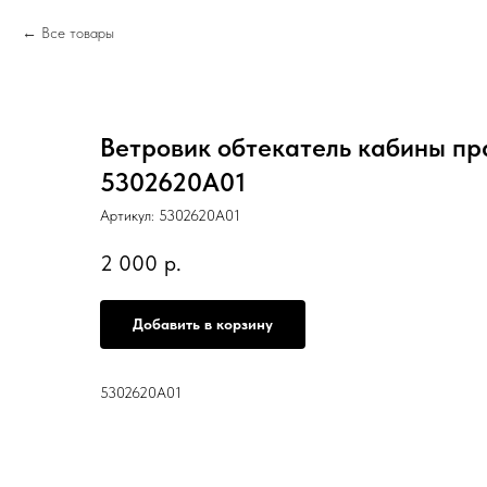
Все товары
Ветровик обтекатель кабины пр
5302620A01
Артикул:
5302620A01
2 000
р.
Добавить в корзину
5302620A01