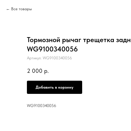
Все товары
Тормозной рычаг трещетка задн
WG9100340056
Артикул:
WG9100340056
2 000
р.
Добавить в корзину
WG9100340056