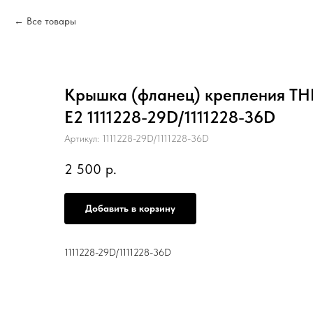
Все товары
Крышка (фланец) крепления ТН
E2 1111228-29D/1111228-36D
Артикул:
1111228-29D/1111228-36D
2 500
р.
Добавить в корзину
1111228-29D/1111228-36D