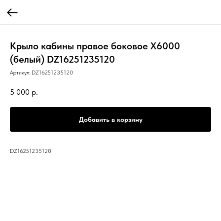
Крыло кабины правое боковое X6000
(белый) DZ16251235120
Артикул:
DZ16251235120
5 000
р.
Добавить в корзину
DZ16251235120