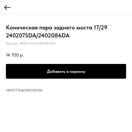
Коническая пара заднего моста 17/29
2402075DA/2402086DA
Артикул:
2402075DA/2402086DA
14 700
р.
Добавить в корзину
2402075DA/2402086DA