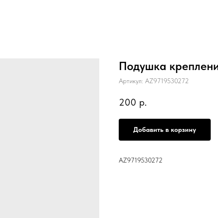
Подушка креплени
Артикул:
AZ9719530272
200
р.
Добавить в корзину
AZ9719530272