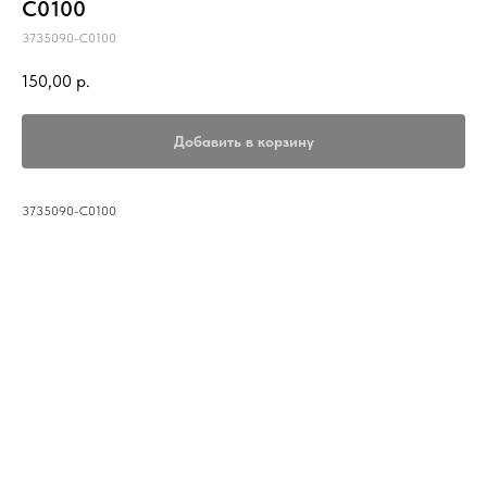
С0100
3735090-С0100
150,00
р.
Добавить в корзину
3735090-С0100