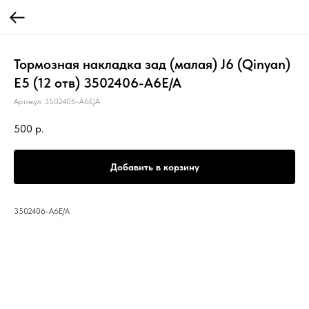
Тормозная накладка зад (малая) J6 (Qinyan)
Е5 (12 отв) 3502406-A6E/A
Артикул:
3502406-A6E/A
500
р.
Добавить в корзину
3502406-A6E/A