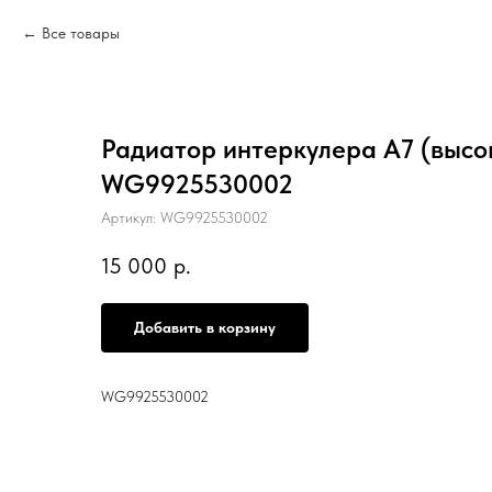
Все товары
Радиатор интеркулера A7 (высо
WG9925530002
Артикул:
WG9925530002
15 000
р.
Добавить в корзину
WG9925530002