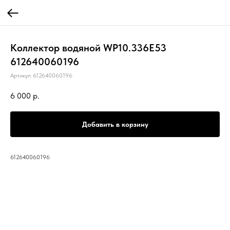
Коллектор водяной WP10.336E53
612640060196
Артикул:
612640060196
6 000
р.
Добавить в корзину
612640060196