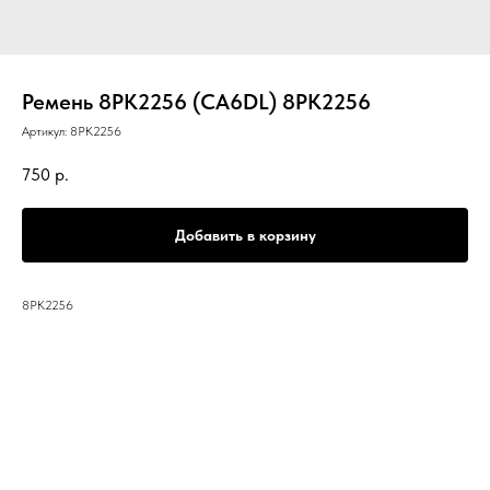
Ремень 8РК2256 (CA6DL) 8РК2256
Артикул:
8РК2256
750
р.
Добавить в корзину
8РК2256