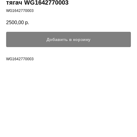
тягач WG1642770003
WG1642770003
2500,00
р.
Добавить в корзину
WG1642770003