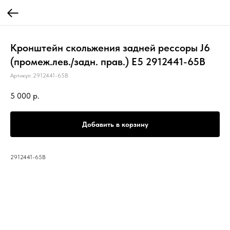
Кронштейн скольжения задней рессоры J6
(промеж.лев./задн. прав.) Е5 2912441-65B
Артикул:
2912441-65B
5 000
р.
Добавить в корзину
2912441-65B