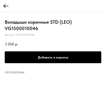
Вкладыши коренные STD (LEO)
VG1500010046
Артикул:
VG1500010046
3 000
р.
Добавить в корзину
VG1500010046