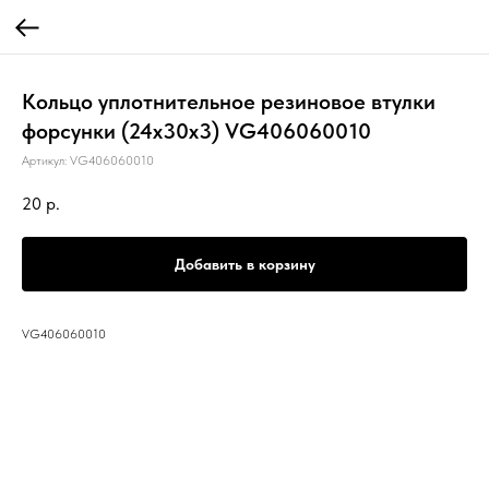
Кольцо уплотнительное резиновое втулки
форсунки (24х30х3) VG406060010
Артикул:
VG406060010
20
р.
Добавить в корзину
VG406060010